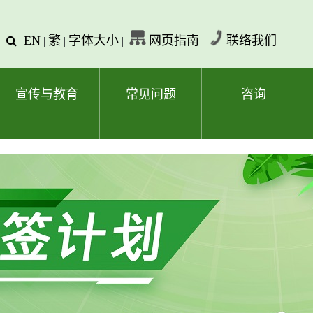
EN
繁
字体大小
网页指南
联络我们
查
|
|
|
|
询
文
字
宣传与教育
常见问题
咨询