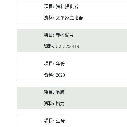
产
资料提供者
品
资
太平家庭电器
料
参考编号
U2-C250119
年份
2020
品牌
格力
型号