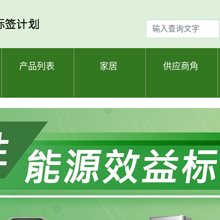
输
入
查
询
产品列表
家居
供应商角
文
字