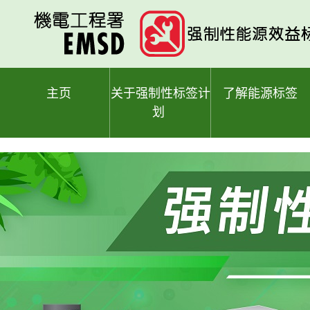
跳
至
主
要
内
容
主页
关于强制性标签计
了解能源标签
划