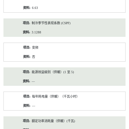
6.63
制冷季节性表现系数 (CSPF)
3.1288
变频
否
能源效益級別（供暖）(1 至 5)
—
每年耗电量（供暖）（千瓦小时）
—
額定功率消耗量（供暖）(千瓦)