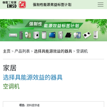
跳
至
主
要
内
容
主页
> 产品列表 >
选择具能源效益的器具
> 空调机
家居
选择具能源效益的器具
空调机
产
资料提供者
品