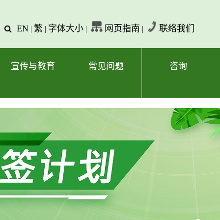
EN
繁
字体大小
网页指南
联络我们
查
|
|
|
|
询
文
字
宣传与教育
常见问题
咨询