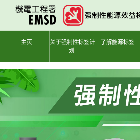
跳
至
主
要
内
容
主页
关于强制性标签计
了解能源标签
划