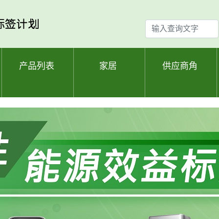
输
入
查
询
产品列表
家居
供应商角
文
字