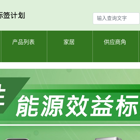
输
入
查
询
产品列表
家居
供应商角
文
字