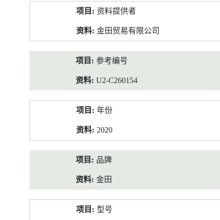
产
资料提供者
品
资
金田贸易有限公司
料
参考编号
U2-C260154
年份
2020
品牌
金田
型号