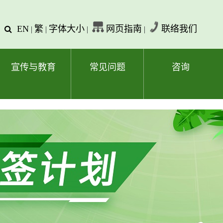
EN
繁
字体大小
网页指南
联络我们
查
|
|
|
|
询
文
字
宣传与教育
常见问题
咨询