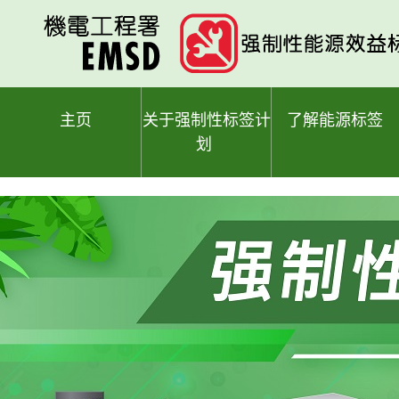
跳
至
主
要
内
容
主页
关于强制性标签计
了解能源标签
划