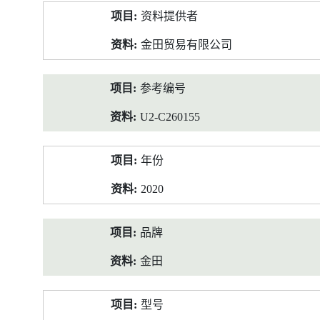
产
资料提供者
品
资
金田贸易有限公司
料
参考编号
U2-C260155
年份
2020
品牌
金田
型号