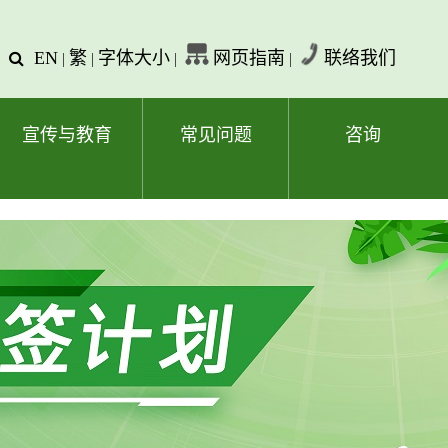
EN
繁
字体大小
网页指南
联络我们
查
|
|
|
|
询
文
字
宣传与教育
常见问题
咨询