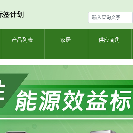
输
入
查
询
产品列表
家居
供应商角
文
字