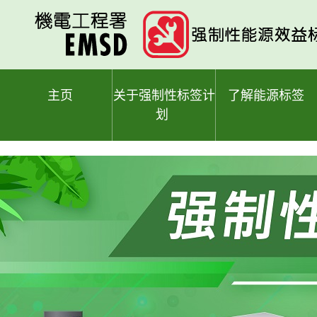
跳
至
主
要
内
容
主页
关于强制性标签计
了解能源标签
划