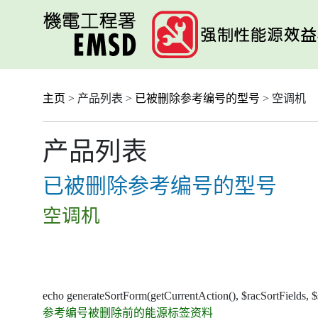
跳
至
主
要
内
容
主页
> 产品列表 >
已被删除参考编号的型号
> 空调机
产品列表
已被删除参考编号的型号
空调机
echo generateSortForm(getCurrentAction(), $racSortFields, 
参考编号被删除前的能源标签资料