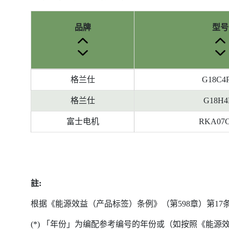
品牌
型号
参
格兰仕
G18C4
考
编
格兰仕
G18H4
号
富士电机
RKA07
被
删
除
前
的
註:
能
源
根据《能源效益（产品标签）条例》（第598章）第1
标
签
(*) 「年份」为编配参考编号的年份或（如按照《能