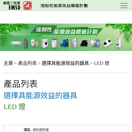
跳
至
主
要
內
容
主頁
> 產品列表 >
選擇具能源效益的器具
> LED 燈
產品列表
選擇具能源效益的器具
LED 燈
產
資料提供者
品