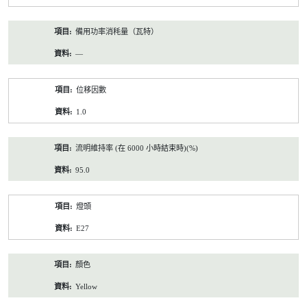
備用功率消秏量（瓦特）
—
位移因數
1.0
流明維持率 (在 6000 小時結束時)(%)
95.0
燈頭
E27
顏色
Yellow