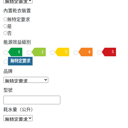
內置乾衣裝置
無特定要求
是
否
能源效益級別
1
2
3
4
5
無特定要求
品牌
型號
耗水量（公升）