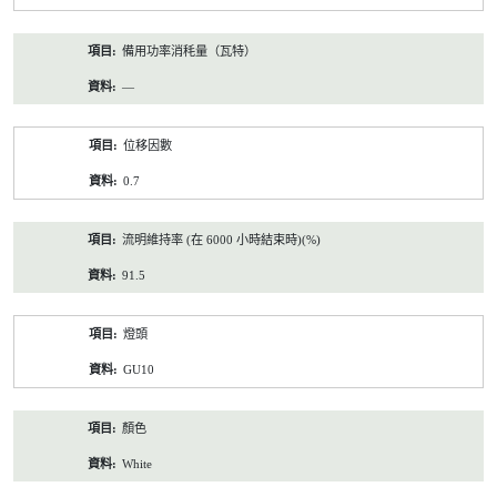
備用功率消秏量（瓦特）
—
位移因數
0.7
流明維持率 (在 6000 小時結束時)(%)
91.5
燈頭
GU10
顏色
White