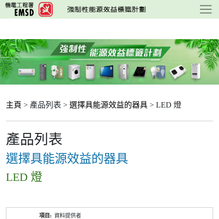
跳
至
主
要
內
容
主頁
> 產品列表 >
選擇具能源效益的器具
> LED 燈
產品列表
選擇具能源效益的器具
LED 燈
產
資料提供者
品