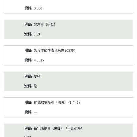
3.500
製冷量（千瓦）
3.53
製冷季節性表現系數 (CSPF)
4.6525
變頻
是
能源效益級別（供暖） (1 至 5)
—
每年耗電量（供暖）（千瓦小時）