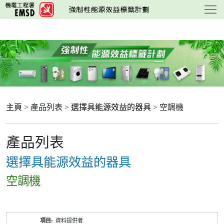
跳
至
主
要
內
容
主頁
> 產品列表 >
選擇具能源效益的器具
> 空調機
產品列表
選擇具能源效益的器具
空調機
產
資料提供者
品