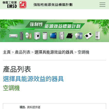
跳
至
主
要
內
容
主頁
> 產品列表 >
選擇具能源效益的器具
> 空調機
產品列表
選擇具能源效益的器具
空調機
產
資料提供者
品