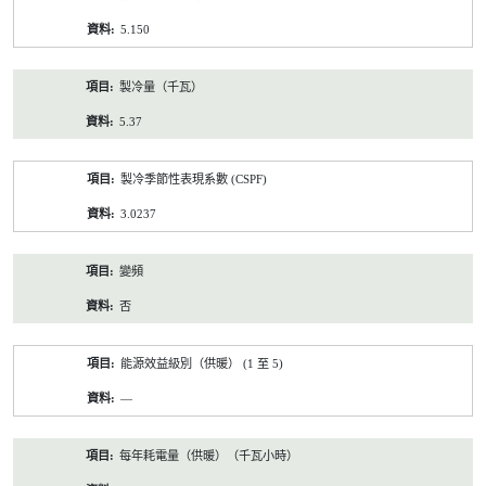
5.150
製冷量（千瓦）
5.37
製冷季節性表現系數 (CSPF)
3.0237
變頻
否
能源效益級別（供暖） (1 至 5)
—
每年耗電量（供暖）（千瓦小時）