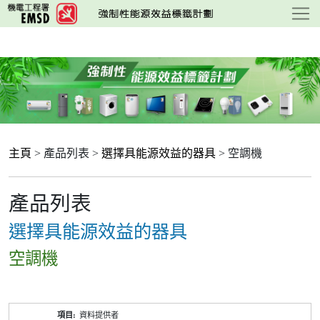
跳
至
主
要
內
容
主頁
> 產品列表 >
選擇具能源效益的器具
> 空調機
產品列表
選擇具能源效益的器具
空調機
產
資料提供者
品