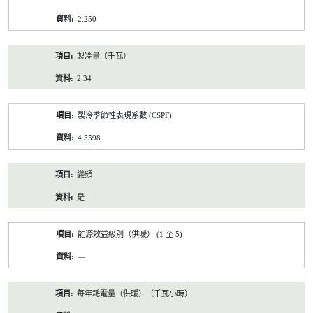
2.250
製冷量（千瓦）
2.34
製冷季節性表現系數 (CSPF)
4.5598
變頻
是
能源效益級別（供暖） (1 至 5)
—
每年耗電量（供暖）（千瓦小時）