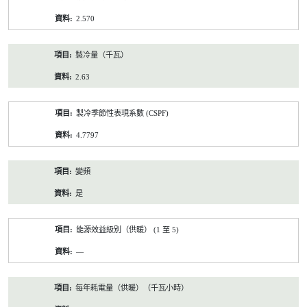
2.570
製冷量（千瓦）
2.63
製冷季節性表現系數 (CSPF)
4.7797
變頻
是
能源效益級別（供暖） (1 至 5)
—
每年耗電量（供暖）（千瓦小時）