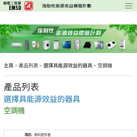
跳
至
主
要
內
容
主頁
> 產品列表 >
選擇具能源效益的器具
> 空調機
產品列表
選擇具能源效益的器具
空調機
產
資料提供者
品