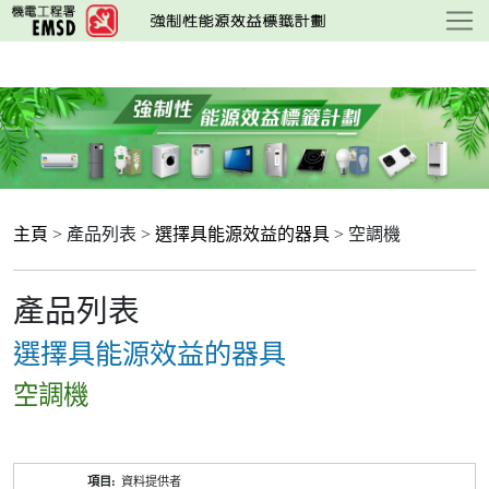
跳
至
主
要
內
容
主頁
> 產品列表 >
選擇具能源效益的器具
> 空調機
產品列表
選擇具能源效益的器具
空調機
產
資料提供者
品