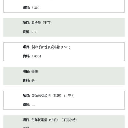
5.300
製冷量（千瓦）
5.35
製冷季節性表現系數 (CSPF)
4.6334
變頻
是
能源效益級別（供暖） (1 至 5)
—
每年耗電量（供暖）（千瓦小時）