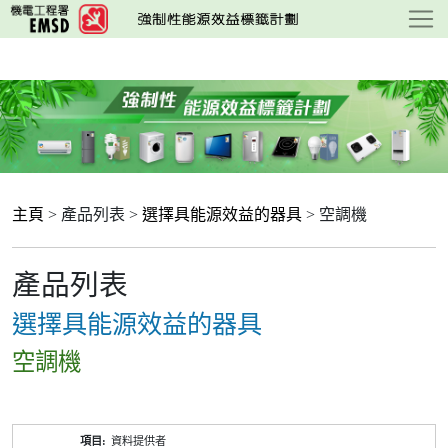
跳
至
主
要
內
容
主頁
> 產品列表 >
選擇具能源效益的器具
> 空調機
產品列表
選擇具能源效益的器具
空調機
產
資料提供者
品