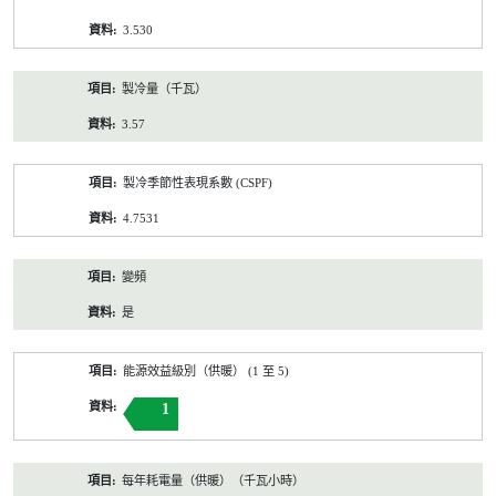
3.530
製冷量（千瓦）
3.57
製冷季節性表現系數 (CSPF)
4.7531
變頻
是
能源效益級別（供暖） (1 至 5)
1
每年耗電量（供暖）（千瓦小時）