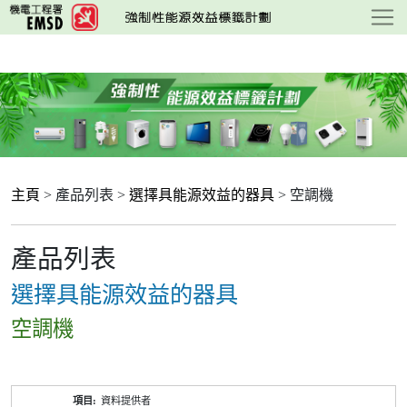
跳
至
主
要
內
容
主頁
> 產品列表 >
選擇具能源效益的器具
> 空調機
產品列表
選擇具能源效益的器具
空調機
產
資料提供者
品