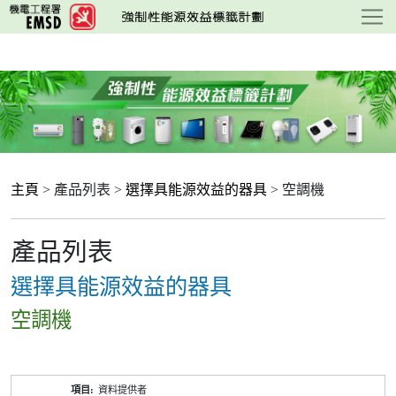
跳
至
主
要
內
容
主頁
> 產品列表 >
選擇具能源效益的器具
> 空調機
產品列表
選擇具能源效益的器具
空調機
產
資料提供者
品