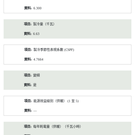
6.300
製冷量（千瓦）
6.63
製冷季節性表現系數 (CSPF)
4.7664
變頻
是
能源效益級別（供暖） (1 至 5)
—
每年耗電量（供暖）（千瓦小時）