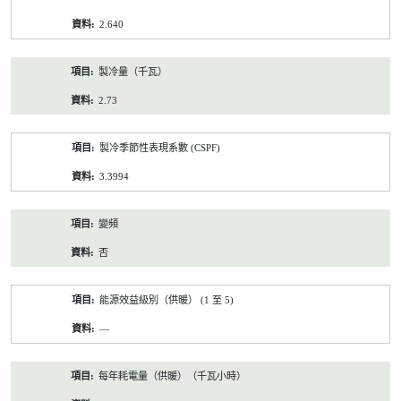
2.640
製冷量（千瓦）
2.73
製冷季節性表現系數 (CSPF)
3.3994
變頻
否
能源效益級別（供暖） (1 至 5)
—
每年耗電量（供暖）（千瓦小時）