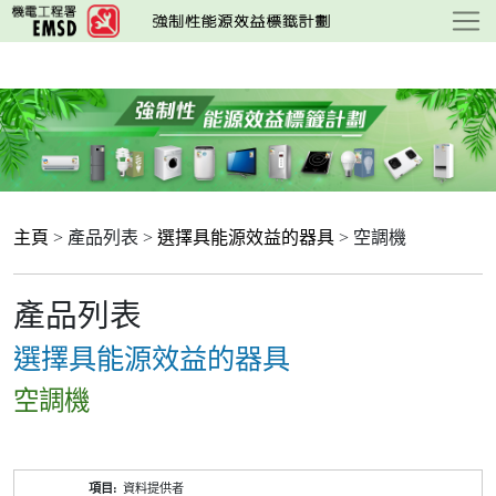
跳
至
主
要
內
容
主頁
> 產品列表 >
選擇具能源效益的器具
> 空調機
產品列表
選擇具能源效益的器具
空調機
產
資料提供者
品