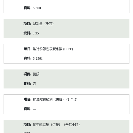
5.300
製冷量（千瓦）
5.35
製冷季節性表現系數 (CSPF)
3.2561
變頻
否
能源效益級別（供暖） (1 至 5)
—
每年耗電量（供暖）（千瓦小時）