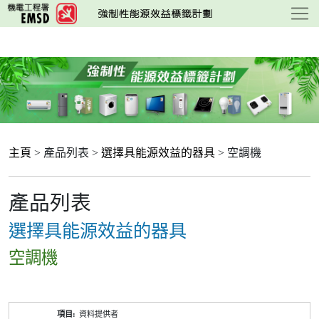
跳
至
主
要
內
容
主頁
> 產品列表 >
選擇具能源效益的器具
> 空調機
產品列表
選擇具能源效益的器具
空調機
產
資料提供者
品