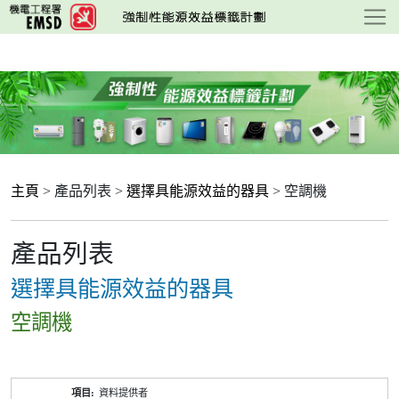
跳
至
主
要
內
容
主頁
> 產品列表 >
選擇具能源效益的器具
> 空調機
產品列表
選擇具能源效益的器具
空調機
產
資料提供者
品