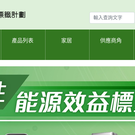
輸
入
查
詢
產品列表
家居
供應商角
文
字