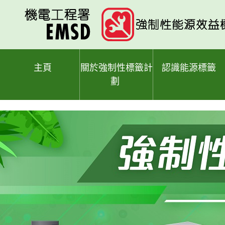
跳
至
主
要
內
容
主頁
關於強制性標籤計
認識能源標籤
劃