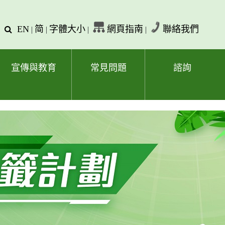
EN
简
字體大小
網頁指南
聯絡我們
查
|
|
|
|
詢
文
字
宣傳與教育
常見問題
諮詢