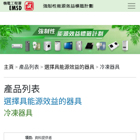
跳
至
主
要
內
容
主頁
> 產品列表 >
選擇具能源效益的器具
> 冷凍器具
產品列表
選擇具能源效益的器具
冷凍器具
產
資料提供者
品