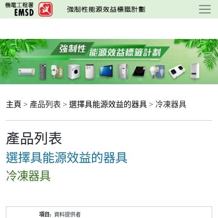
跳
至
主
要
內
容
主頁
> 產品列表 >
選擇具能源效益的器具
> 冷凍器具
產品列表
選擇具能源效益的器具
冷凍器具
產
資料提供者
品