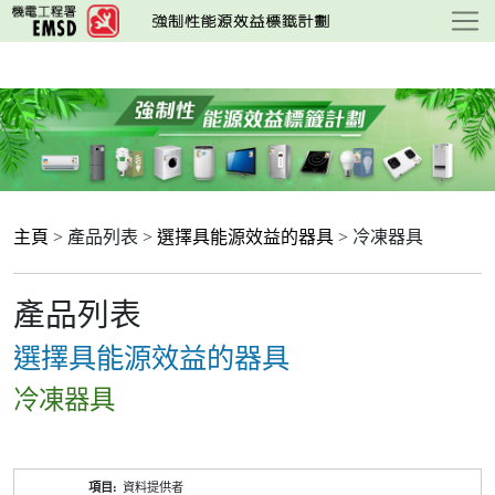
跳
至
主
要
內
容
主頁
> 產品列表 >
選擇具能源效益的器具
> 冷凍器具
產品列表
選擇具能源效益的器具
冷凍器具
產
資料提供者
品