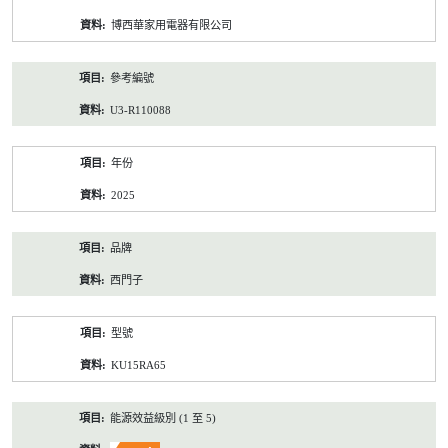
資
博西華家用電器有限公司
料
參考編號
U3-R110088
年份
2025
品牌
西門子
型號
KU15RA65
能源效益級別 (1 至 5)