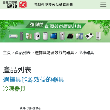
跳
至
主
要
內
容
主頁
> 產品列表 >
選擇具能源效益的器具
> 冷凍器具
產品列表
選擇具能源效益的器具
冷凍器具
產
資料提供者
品