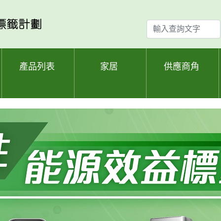
輸
入
查
詢
產品列表
家居
供應商角
文
字