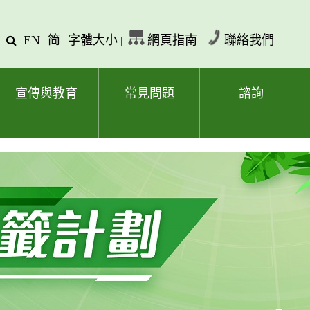
EN
简
字體大小
網頁指南
聯絡我們
查
|
|
|
|
詢
文
字
宣傳與教育
常見問題
諮詢