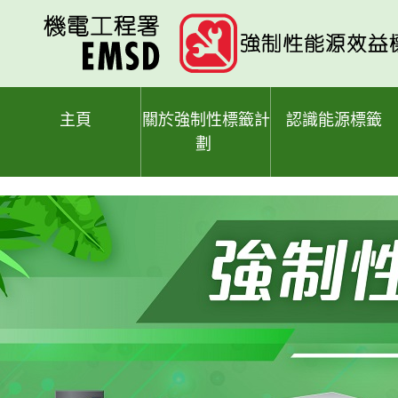
跳
至
主
要
內
容
主頁
關於強制性標籤計
認識能源標籤
劃