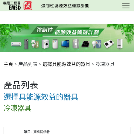
跳
至
主
要
內
容
主頁
> 產品列表 >
選擇具能源效益的器具
> 冷凍器具
產品列表
選擇具能源效益的器具
冷凍器具
產
資料提供者
品