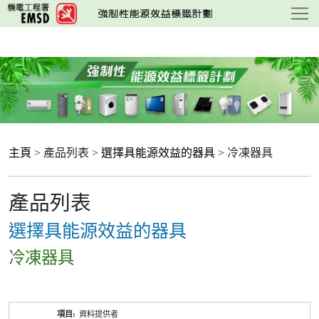
跳
至
主
要
內
容
主頁
> 產品列表 >
選擇具能源效益的器具
> 冷凍器具
產品列表
選擇具能源效益的器具
冷凍器具
產
資料提供者
品