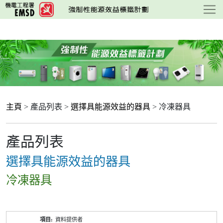
跳
至
主
要
內
容
主頁
> 產品列表 >
選擇具能源效益的器具
> 冷凍器具
產品列表
選擇具能源效益的器具
冷凍器具
產
資料提供者
品