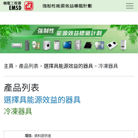
跳
至
主
要
內
容
主頁
> 產品列表 >
選擇具能源效益的器具
> 冷凍器具
產品列表
選擇具能源效益的器具
冷凍器具
產
資料提供者
品