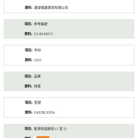
資
嘉榮電器貿易有限公司
料
參考編號
U3-R140073
年份
2025
品牌
飛雪
型號
E402BLXFD4
能源效益級別 (1 至 5)