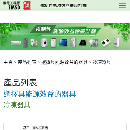
跳
至
主
要
內
容
主頁
> 產品列表 >
選擇具能源效益的器具
> 冷凍器具
產品列表
選擇具能源效益的器具
冷凍器具
產
資料提供者
品