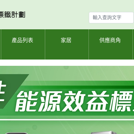
輸
入
查
詢
產品列表
家居
供應商角
文
字