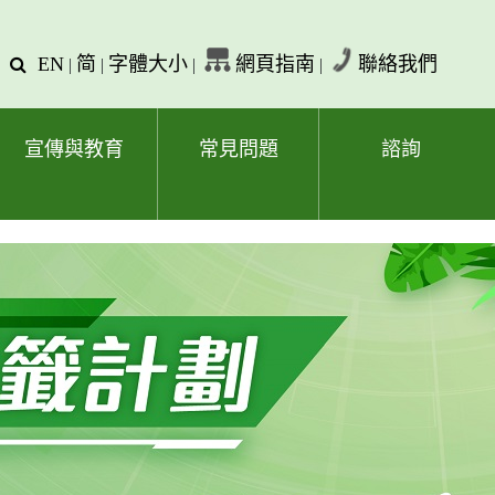
EN
简
字體大小
網頁指南
聯絡我們
查
|
|
|
|
詢
文
字
宣傳與教育
常見問題
諮詢