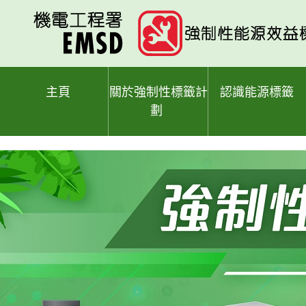
跳
至
主
要
內
容
主頁
關於強制性標籤計
認識能源標籤
劃