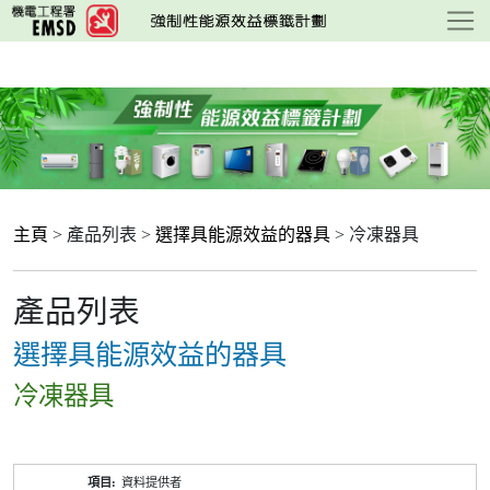
跳
至
主
要
內
容
主頁
> 產品列表 >
選擇具能源效益的器具
> 冷凍器具
產品列表
選擇具能源效益的器具
冷凍器具
產
資料提供者
品