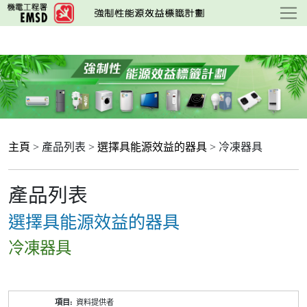
跳
至
主
要
內
容
主頁
> 產品列表 >
選擇具能源效益的器具
> 冷凍器具
產品列表
選擇具能源效益的器具
冷凍器具
產
資料提供者
品