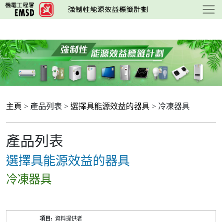
跳
至
主
要
內
容
主頁
> 產品列表 >
選擇具能源效益的器具
> 冷凍器具
產品列表
選擇具能源效益的器具
冷凍器具
產
資料提供者
品