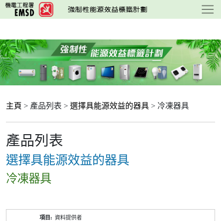
跳
至
主
要
內
容
主頁
> 產品列表 >
選擇具能源效益的器具
> 冷凍器具
產品列表
選擇具能源效益的器具
冷凍器具
產
資料提供者
品