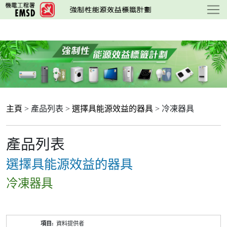
跳
至
主
要
內
容
主頁
> 產品列表 >
選擇具能源效益的器具
> 冷凍器具
產品列表
選擇具能源效益的器具
冷凍器具
產
資料提供者
品