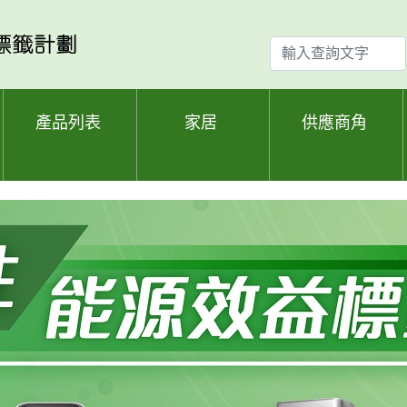
輸
入
查
詢
產品列表
家居
供應商角
文
字