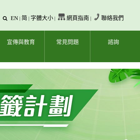
EN
简
字體大小
網頁指南
聯絡我們
查
|
|
|
|
詢
文
字
宣傳與教育
常見問題
諮詢