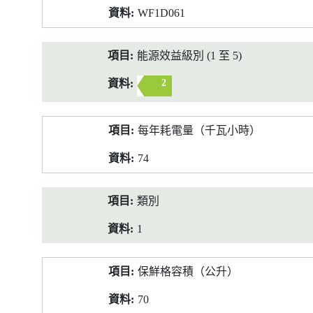
WF1D061
能源效益級別 (1 至 5)
2
每年耗電量（千瓦小時）
74
類別
1
保鮮格容積（公升）
70