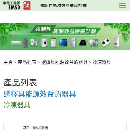
跳
至
主
要
內
容
主頁
> 產品列表 >
選擇具能源效益的器具
> 冷凍器具
產品列表
選擇具能源效益的器具
冷凍器具
產
資料提供者
品