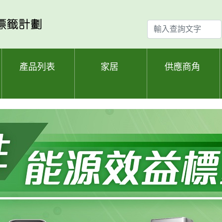
輸
入
查
詢
產品列表
家居
供應商角
文
字