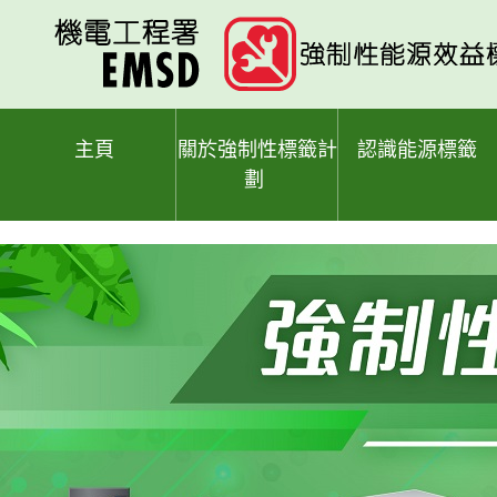
跳
至
主
要
內
容
主頁
關於強制性標籤計
認識能源標籤
劃