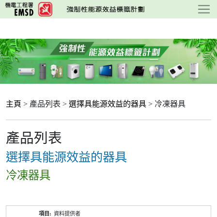
跳
至
主
要
內
容
主頁
> 產品列表 >
選擇具能源效益的器具
> 冷凍器具
產品列表
選擇具能源效益的器具
冷凍器具
產
資料提供者
品