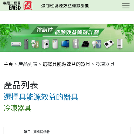
跳
至
主
要
內
容
主頁
> 產品列表 >
選擇具能源效益的器具
> 冷凍器具
產品列表
選擇具能源效益的器具
冷凍器具
產
資料提供者
品