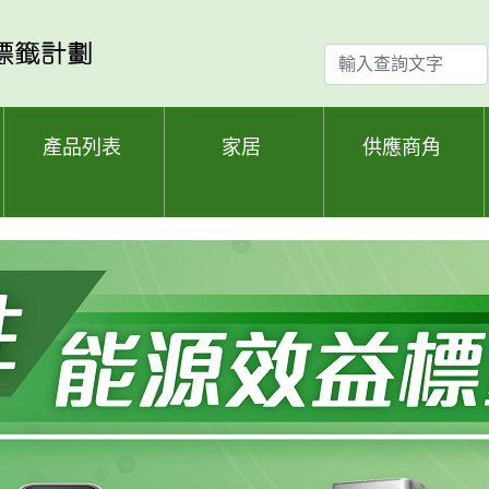
輸
入
查
詢
產品列表
家居
供應商角
文
字