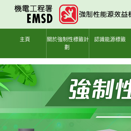
跳
至
主
要
內
容
主頁
關於強制性標籤計
認識能源標籤
劃