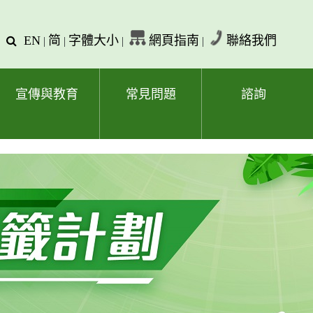
EN
简
字體大小
網頁指南
聯絡我們
查
|
|
|
|
詢
文
字
宣傳與教育
常見問題
諮詢