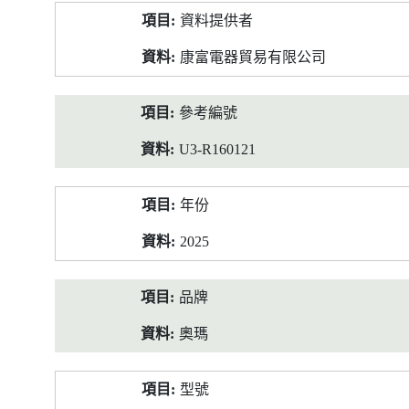
產
資料提供者
品
資
康富電器貿易有限公司
料
參考編號
U3-R160121
年份
2025
品牌
奧瑪
型號