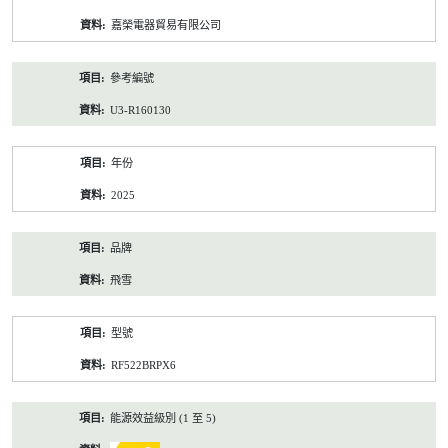
資
嘉榮電器貿易有限公司
料
參考編號
U3-R160130
年份
2025
品牌
飛雪
型號
RF522BRPX6
能源效益級別 (1 至 5)