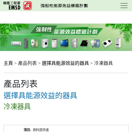
跳
至
主
要
內
容
主頁
> 產品列表 >
選擇具能源效益的器具
> 冷凍器具
產品列表
選擇具能源效益的器具
冷凍器具
產
資料提供者
品