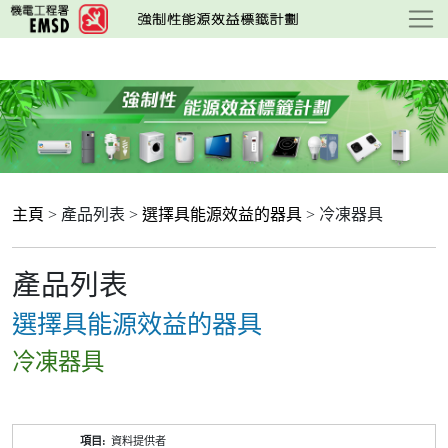
跳
至
主
要
內
容
主頁
> 產品列表 >
選擇具能源效益的器具
> 冷凍器具
產品列表
選擇具能源效益的器具
冷凍器具
產
資料提供者
品