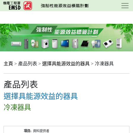
跳
至
主
要
內
容
主頁
> 產品列表 >
選擇具能源效益的器具
> 冷凍器具
產品列表
選擇具能源效益的器具
冷凍器具
產
資料提供者
品