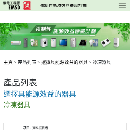
跳
至
主
要
內
容
主頁
> 產品列表 >
選擇具能源效益的器具
> 冷凍器具
產品列表
選擇具能源效益的器具
冷凍器具
產
資料提供者
品