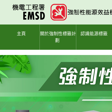
跳
至
主
要
內
容
主頁
關於強制性標籤計
認識能源標籤
劃