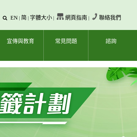
EN
简
字體大小
網頁指南
聯絡我們
查
|
|
|
|
詢
文
字
宣傳與教育
常見問題
諮詢