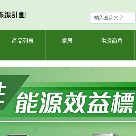
輸
入
查
詢
產品列表
家居
供應商角
文
字