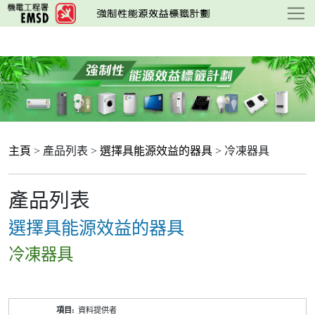
跳
至
主
要
內
容
主頁
> 產品列表 >
選擇具能源效益的器具
> 冷凍器具
產品列表
選擇具能源效益的器具
冷凍器具
產
資料提供者
品