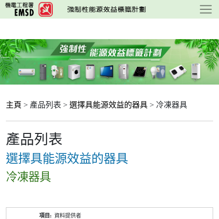
跳
至
主
要
內
容
主頁
> 產品列表 >
選擇具能源效益的器具
> 冷凍器具
產品列表
選擇具能源效益的器具
冷凍器具
產
資料提供者
品