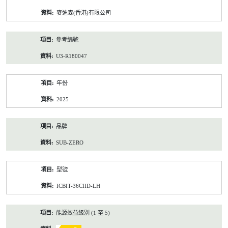
資
麥迪森(香港)有限公司
料
參考編號
U3-R180047
年份
2025
品牌
SUB-ZERO
型號
ICBIT-36CIID-LH
能源效益級別 (1 至 5)